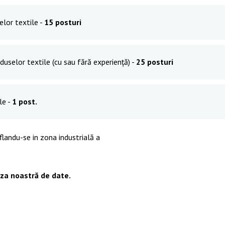
elor textile -
15 posturi
duselor textile (cu sau fără experiență) -
25 posturi
le -
1 post.
landu-se in zona industrială a
aza noastră de date.